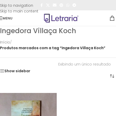
FRETE GRÁTIS
para todo o Brasil nas compras
acima de
Skip to navigation
R$50,00
Skip to main content
MENU
Ingedora Villaça Koch
Início
/
Produtos marcados com a tag “Ingedora Villaça Koch”
Exibindo um único resultado
Show sidebar