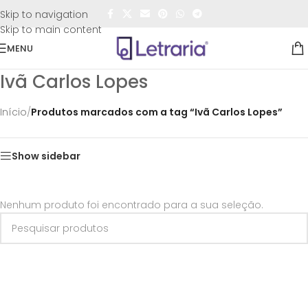
FRETE GRÁTIS
para todo o Brasil nas compras
acima de
Skip to navigation
R$50,00
Skip to main content
MENU
Ivã Carlos Lopes
Início
/
Produtos marcados com a tag “Ivã Carlos Lopes”
Show sidebar
Nenhum produto foi encontrado para a sua seleção.