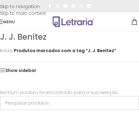
FRETE GRÁTIS
para todo o Brasil nas compras
acima de
Skip to navigation
R$50,00
Skip to main content
MENU
J. J. Benítez
Início
/
Produtos marcados com a tag “J. J. Benítez”
Show sidebar
Nenhum produto foi encontrado para a sua seleção.