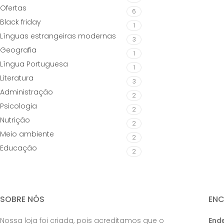
Ofertas
6
Black friday
1
Línguas estrangeiras modernas
3
Geografia
1
Língua Portuguesa
1
Literatura
3
Administração
2
Psicologia
2
Nutrição
2
Meio ambiente
2
Educação
2
SOBRE NÓS
EN
Nossa loja foi criada, pois acreditamos que o
End