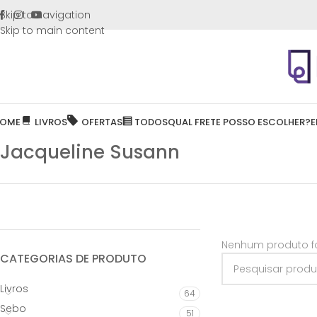
FRETE GR
Skip to navigation
Skip to main content
OME
LIVROS
OFERTAS
TODOS
QUAL FRETE POSSO ESCOLHER?
E
Jacqueline Susann
Nenhum produto fo
CATEGORIAS DE PRODUTO
Livros
64
Sebo
51