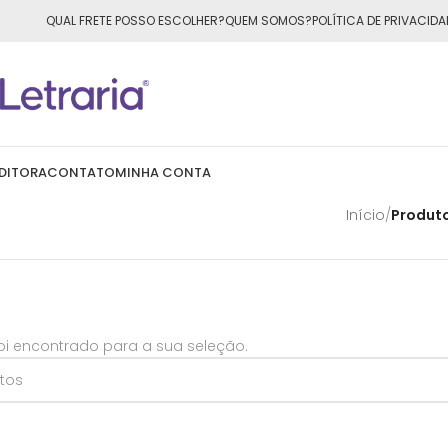
ÁTIS
para todo o Brasil nas compras
acima de R$50,00
QUAL FRETE POSSO ESCOLHER?
QUEM SOMOS?
POLÍTICA DE PRIVACIDA
DITORA
CONTATO
MINHA CONTA
Início
/
Produt
i encontrado para a sua seleção.