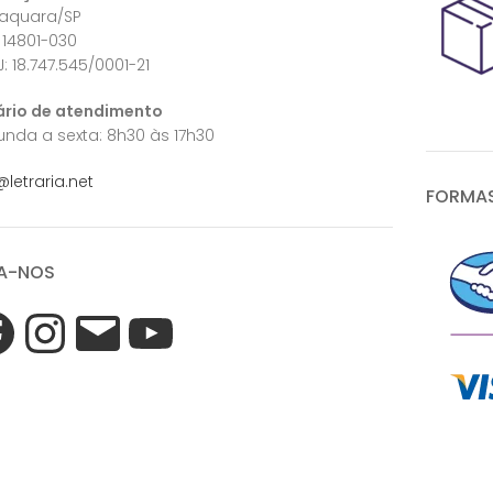
raquara/SP
 14801-030
: 18.747.545/0001-21
ário de atendimento
nda a sexta: 8h30 às 17h30
@letraria.net
FORMAS
A-NOS