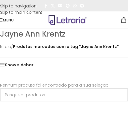
FRETE GRÁTIS
para todo o Brasil nas compras
acima de
Skip to navigation
R$50,00
Skip to main content
MENU
Jayne Ann Krentz
Início
/
Produtos marcados com a tag “Jayne Ann Krentz”
Show sidebar
Nenhum produto foi encontrado para a sua seleção.