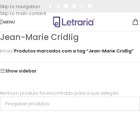
FRETE GRÁTIS
para todo o Brasil nas compras
acima de
Skip to navigation
R$50,00
Skip to main content
MENU
Jean-Marie Cridlig
Início
/
Produtos marcados com a tag “Jean-Marie Cridlig”
Show sidebar
Nenhum produto foi encontrado para a sua seleção.