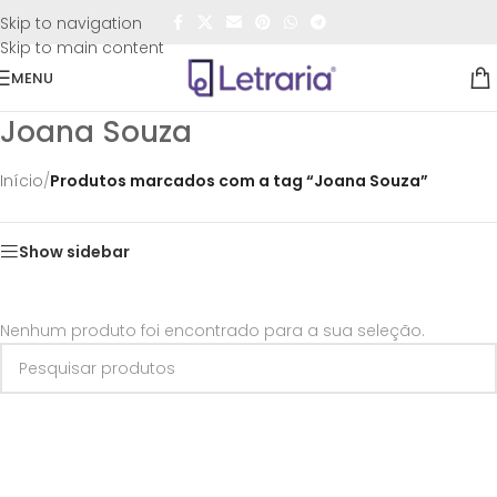
FRETE GRÁTIS
para todo o Brasil nas compras
acima de
Skip to navigation
R$50,00
Skip to main content
MENU
Joana Souza
Início
/
Produtos marcados com a tag “Joana Souza”
Show sidebar
Nenhum produto foi encontrado para a sua seleção.