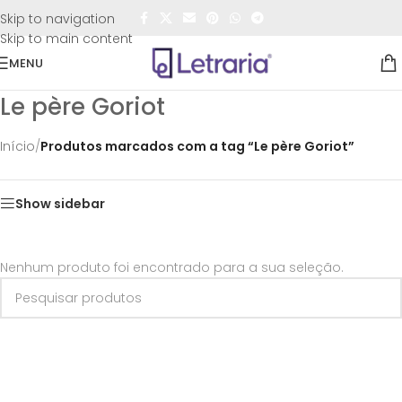
FRETE GRÁTIS
para todo o Brasil nas compras
acima de
Skip to navigation
R$50,00
Skip to main content
MENU
Le père Goriot
Início
/
Produtos marcados com a tag “Le père Goriot”
Show sidebar
Nenhum produto foi encontrado para a sua seleção.