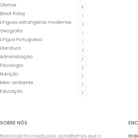
Ofertas
6
Black friday
1
Línguas estrangeiras modernas
3
Geografia
1
Língua Portuguesa
1
Literatura
3
Administração
2
Psicologia
2
Nutrição
2
Meio ambiente
2
Educação
2
SOBRE NÓS
EN
Nossa loja foi criada, pois acreditamos que o
End