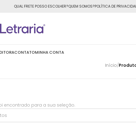
ÁTIS
para todo o Brasil nas compras
acima de R$50,00
QUAL FRETE POSSO ESCOLHER?
QUEM SOMOS?
POLÍTICA DE PRIVACIDA
DITORA
CONTATO
MINHA CONTA
Início
/
Produt
i encontrado para a sua seleção.