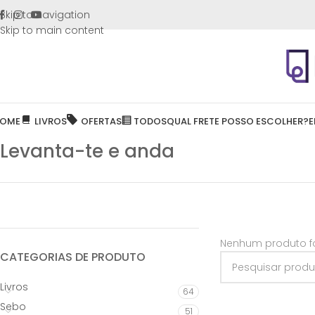
FRETE GR
Skip to navigation
Skip to main content
OME
LIVROS
OFERTAS
TODOS
QUAL FRETE POSSO ESCOLHER?
E
Levanta-te e anda
Nenhum produto fo
CATEGORIAS DE PRODUTO
Livros
64
Sebo
51