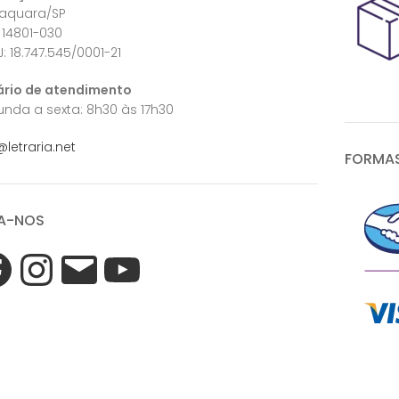
raquara/SP
 14801-030
: 18.747.545/0001-21
ário de atendimento
nda a sexta: 8h30 às 17h30
@letraria.net
FORMAS
A-NOS