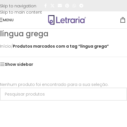
FRETE GRÁTIS
para todo o Brasil nas compras
acima de
Skip to navigation
R$50,00
Skip to main content
MENU
língua grega
Início
/
Produtos marcados com a tag “língua grega”
Show sidebar
Nenhum produto foi encontrado para a sua seleção.