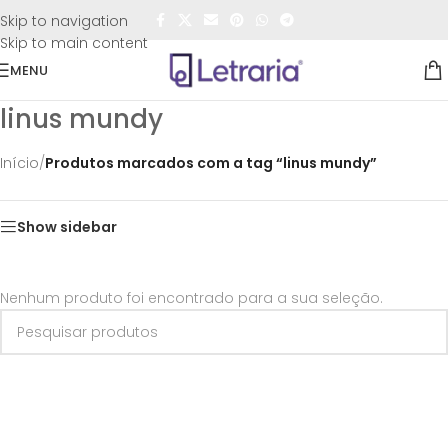
FRETE GRÁTIS
para todo o Brasil nas compras
acima de
Skip to navigation
R$50,00
Skip to main content
MENU
linus mundy
Início
/
Produtos marcados com a tag “linus mundy”
Show sidebar
Nenhum produto foi encontrado para a sua seleção.