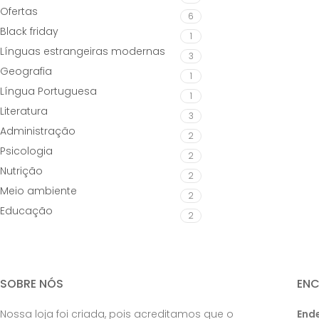
Ofertas
6
Black friday
1
Línguas estrangeiras modernas
3
Geografia
1
Língua Portuguesa
1
Literatura
3
Administração
2
Psicologia
2
Nutrição
2
Meio ambiente
2
Educação
2
SOBRE NÓS
EN
Nossa loja foi criada, pois acreditamos que o
End