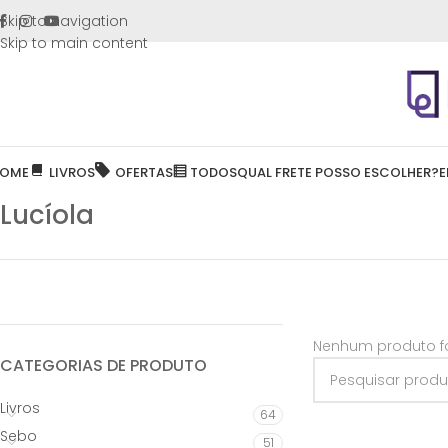
FRETE GR
Skip to navigation
Skip to main content
OME
LIVROS
OFERTAS
TODOS
QUAL FRETE POSSO ESCOLHER?
E
Lucíola
Nenhum produto fo
CATEGORIAS DE PRODUTO
Livros
64
Sebo
51