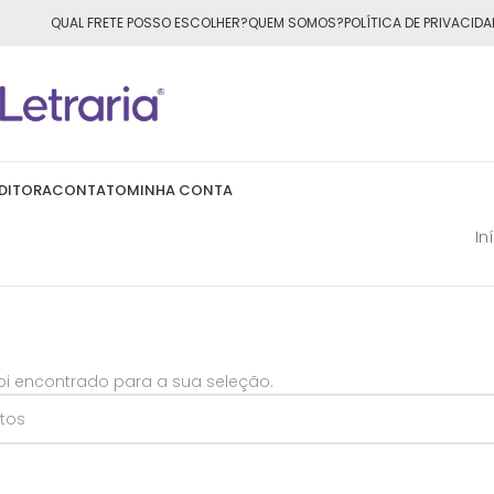
ÁTIS
para todo o Brasil nas compras
acima de R$50,00
QUAL FRETE POSSO ESCOLHER?
QUEM SOMOS?
POLÍTICA DE PRIVACIDA
DITORA
CONTATO
MINHA CONTA
In
i encontrado para a sua seleção.