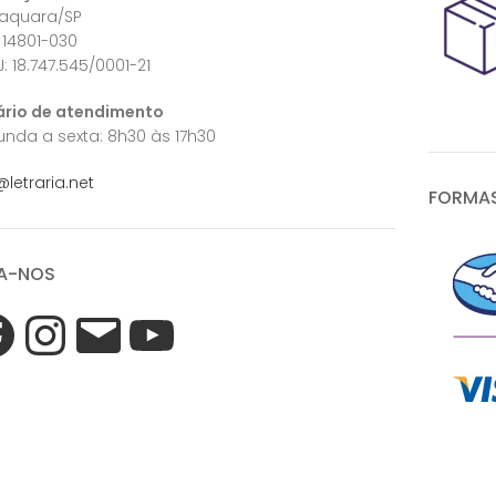
raquara/SP
 14801-030
: 18.747.545/0001-21
ário de atendimento
nda a sexta: 8h30 às 17h30
@letraria.net
FORMAS
A-NOS