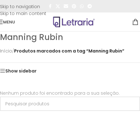
FRETE GRÁTIS
para todo o Brasil nas compras
acima de
Skip to navigation
R$50,00
Skip to main content
MENU
Manning Rubin
Início
/
Produtos marcados com a tag “Manning Rubin”
Show sidebar
Nenhum produto foi encontrado para a sua seleção.