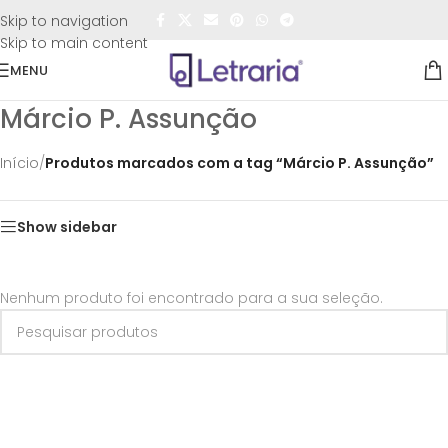
FRETE GRÁTIS
para todo o Brasil nas compras
acima de
Skip to navigation
R$50,00
Skip to main content
MENU
Márcio P. Assunção
Início
/
Produtos marcados com a tag “Márcio P. Assunção”
Show sidebar
Nenhum produto foi encontrado para a sua seleção.