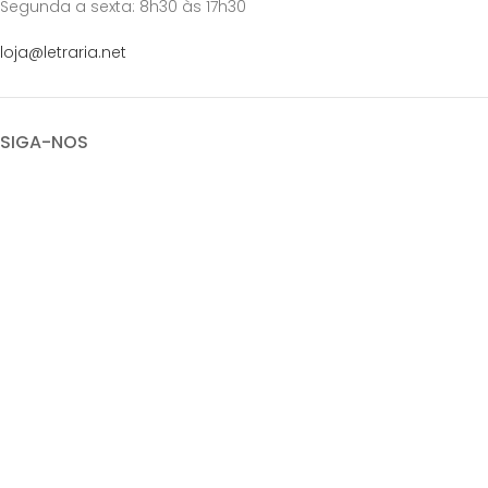
Segunda a sexta: 8h30 às 17h30
loja@letraria.net
SIGA-NOS
QUAL FRETE DEVO ESCOLHER?