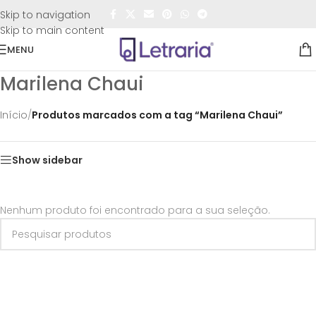
FRETE GRÁTIS
para todo o Brasil nas compras
acima de
Skip to navigation
R$50,00
Skip to main content
MENU
Marilena Chaui
Início
/
Produtos marcados com a tag “Marilena Chaui”
Show sidebar
Nenhum produto foi encontrado para a sua seleção.