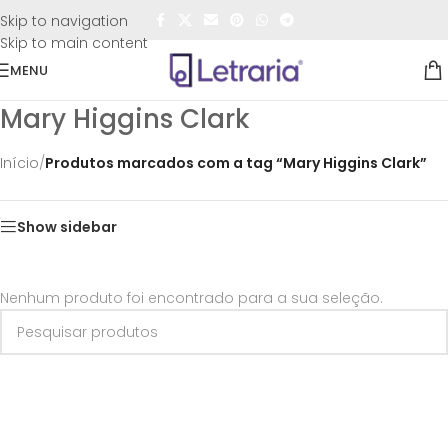
FRETE GRÁTIS
para todo o Brasil nas compras
acima de
Skip to navigation
R$50,00
Skip to main content
MENU
Mary Higgins Clark
Início
/
Produtos marcados com a tag “Mary Higgins Clark”
Show sidebar
Nenhum produto foi encontrado para a sua seleção.