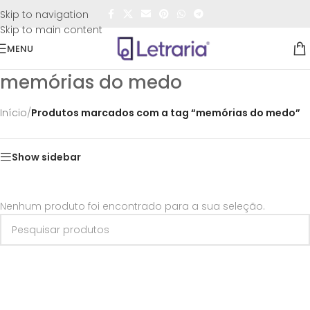
FRETE GRÁTIS
para todo o Brasil nas compras
acima de
Skip to navigation
R$50,00
Skip to main content
MENU
memórias do medo
Início
/
Produtos marcados com a tag “memórias do medo”
Show sidebar
Nenhum produto foi encontrado para a sua seleção.