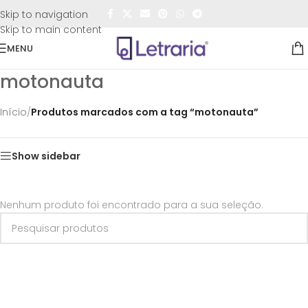
FRETE GRÁTIS
para todo o Brasil nas compras
acima de
Skip to navigation
R$50,00
Skip to main content
MENU
motonauta
Início
/
Produtos marcados com a tag “motonauta”
Show sidebar
Nenhum produto foi encontrado para a sua seleção.