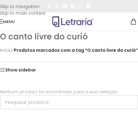
FRETE GRÁTIS
para todo o Brasil nas compras
acima de
Skip to navigation
R$50,00
Skip to main content
MENU
O canto livre do curió
Início
/
Produtos marcados com a tag “O canto livre do curió”
Show sidebar
Nenhum produto foi encontrado para a sua seleção.