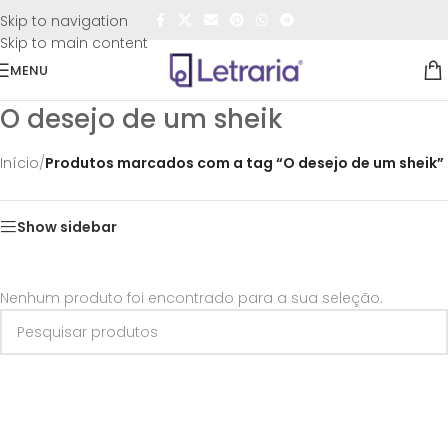
FRETE GRÁTIS
para todo o Brasil nas compras
acima de
Skip to navigation
R$50,00
Skip to main content
MENU
O desejo de um sheik
Início
/
Produtos marcados com a tag “O desejo de um sheik”
Show sidebar
Nenhum produto foi encontrado para a sua seleção.