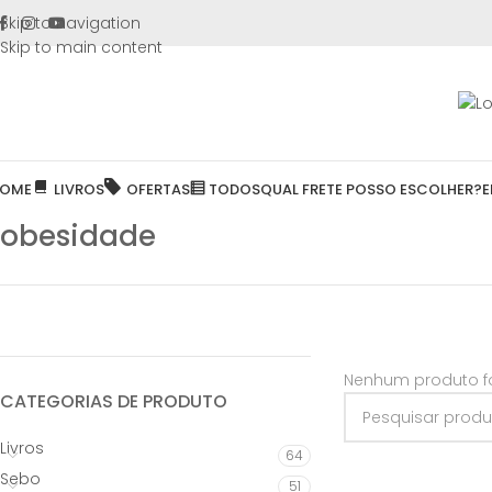
FRETE GR
Skip to navigation
Skip to main content
OME
LIVROS
OFERTAS
TODOS
QUAL FRETE POSSO ESCOLHER?
E
obesidade
Nenhum produto fo
CATEGORIAS DE PRODUTO
Livros
64
Sebo
51