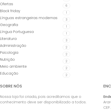
Ofertas
6
Black friday
1
Línguas estrangeiras modernas
3
Geografia
1
Língua Portuguesa
1
Literatura
3
Administração
2
Psicologia
2
Nutrição
2
Meio ambiente
2
Educação
2
SOBRE NÓS
EN
Nossa loja foi criada, pois acreditamos que o
End
conhecimento deve ser disponibilizado a todos.
Ara
CEP: