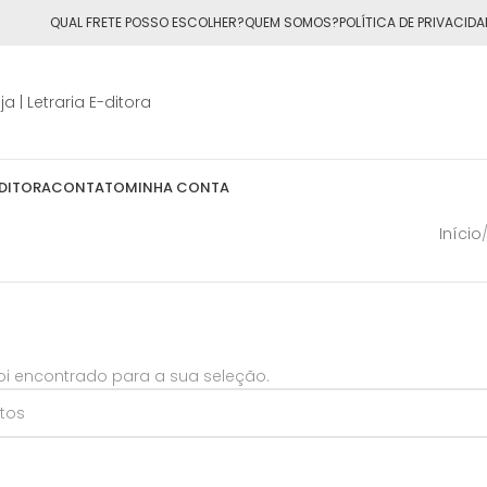
ÁTIS
para todo o Brasil nas compras
acima de R$50,00
QUAL FRETE POSSO ESCOLHER?
QUEM SOMOS?
POLÍTICA DE PRIVACIDA
DITORA
CONTATO
MINHA CONTA
Início
i encontrado para a sua seleção.