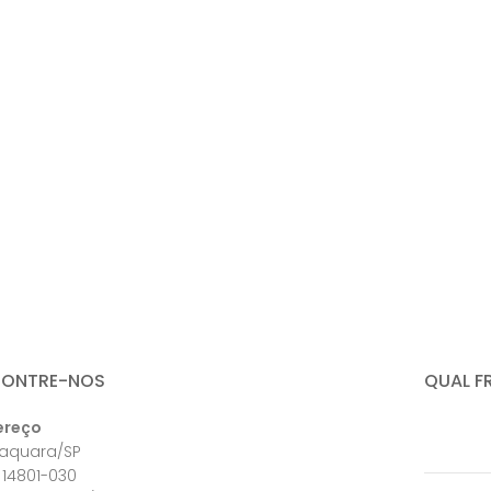
CONTRE-NOS
QUAL F
ereço
raquara/SP
 14801-030