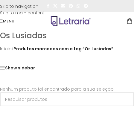
FRETE GRÁTIS
para todo o Brasil nas compras
acima de
Skip to navigation
R$50,00
Skip to main content
MENU
Os Lusíadas
Início
/
Produtos marcados com a tag “Os Lusíadas”
Show sidebar
Nenhum produto foi encontrado para a sua seleção.