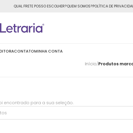
ÁTIS
para todo o Brasil nas compras
acima de R$50,00
QUAL FRETE POSSO ESCOLHER?
QUEM SOMOS?
POLÍTICA DE PRIVACIDA
DITORA
CONTATO
MINHA CONTA
Início
/
Produtos marc
i encontrado para a sua seleção.