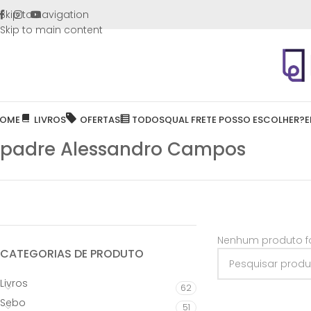
FRETE GR
Skip to navigation
Skip to main content
OME
LIVROS
OFERTAS
TODOS
QUAL FRETE POSSO ESCOLHER?
E
padre Alessandro Campos
Nenhum produto fo
CATEGORIAS DE PRODUTO
Livros
62
Sebo
51