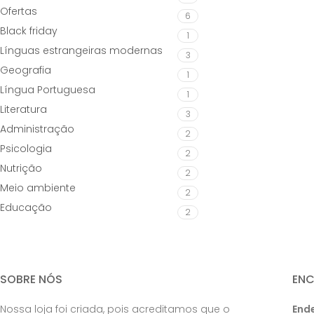
Ofertas
6
Black friday
1
Línguas estrangeiras modernas
3
Geografia
1
Língua Portuguesa
1
Literatura
3
Administração
2
Psicologia
2
Nutrição
2
Meio ambiente
2
Educação
2
SOBRE NÓS
EN
Nossa loja foi criada, pois acreditamos que o
End