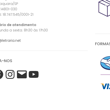
raquara/SP
 14801-030
: 18.747.545/0001-21
ário de atendimento
nda a sexta: 8h30 às 17h30
@letraria.net
FORMAS
A-NOS