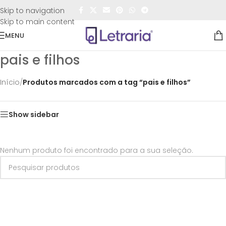
FRETE GRÁTIS
para todo o Brasil nas compras
acima de
Skip to navigation
R$50,00
Skip to main content
MENU
pais e filhos
Início
/
Produtos marcados com a tag “pais e filhos”
Show sidebar
Nenhum produto foi encontrado para a sua seleção.