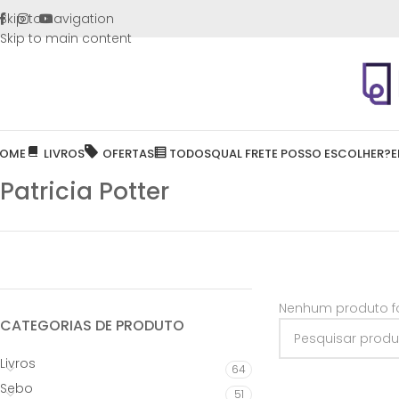
FRETE GR
Skip to navigation
Skip to main content
OME
LIVROS
OFERTAS
TODOS
QUAL FRETE POSSO ESCOLHER?
E
Patricia Potter
Nenhum produto fo
CATEGORIAS DE PRODUTO
Livros
64
Sebo
51