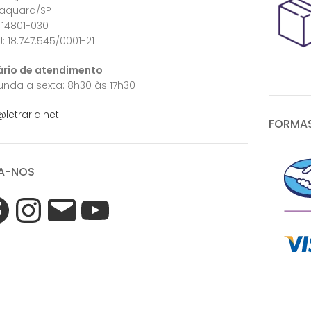
raquara/SP
 14801-030
: 18.747.545/0001-21
ário de atendimento
nda a sexta: 8h30 às 17h30
@letraria.net
FORMAS
A-NOS