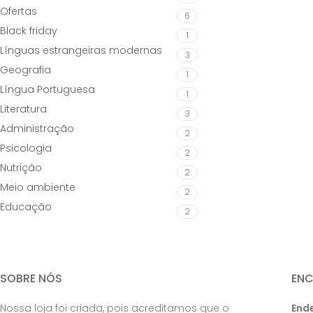
Ofertas
6
Black friday
1
Línguas estrangeiras modernas
3
Geografia
1
Língua Portuguesa
1
Literatura
3
Administração
2
Psicologia
2
Nutrição
2
Meio ambiente
2
Educação
2
SOBRE NÓS
EN
Nossa loja foi criada, pois acreditamos que o
End