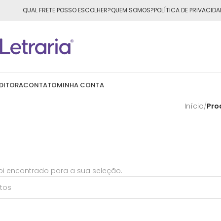
ÁTIS
para todo o Brasil nas compras
acima de R$50,00
QUAL FRETE POSSO ESCOLHER?
QUEM SOMOS?
POLÍTICA DE PRIVACIDA
DITORA
CONTATO
MINHA CONTA
Início
/
Pro
i encontrado para a sua seleção.