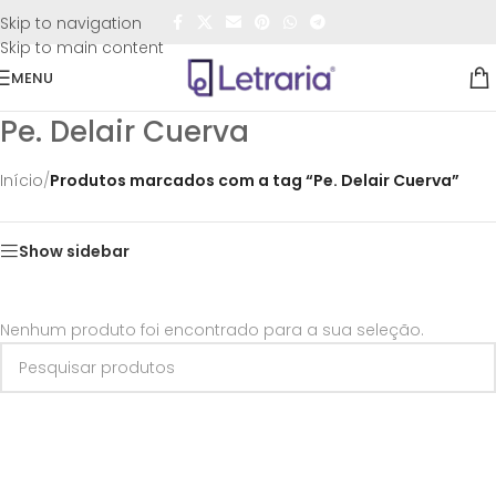
FRETE GRÁTIS
para todo o Brasil nas compras
acima de
Skip to navigation
R$50,00
Skip to main content
MENU
Pe. Delair Cuerva
Início
/
Produtos marcados com a tag “Pe. Delair Cuerva”
Show sidebar
Nenhum produto foi encontrado para a sua seleção.