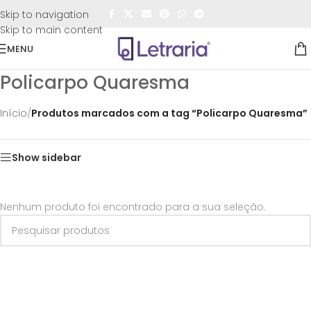
FRETE GRÁTIS
para todo o Brasil nas compras
acima de
Skip to navigation
R$50,00
Skip to main content
MENU
Policarpo Quaresma
Início
/
Produtos marcados com a tag “Policarpo Quaresma”
Show sidebar
Nenhum produto foi encontrado para a sua seleção.