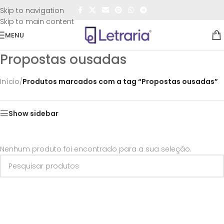
FRETE GRÁTIS
para todo o Brasil nas compras
acima de
Skip to navigation
R$50,00
Skip to main content
MENU
Propostas ousadas
Início
/
Produtos marcados com a tag “Propostas ousadas”
Show sidebar
Nenhum produto foi encontrado para a sua seleção.