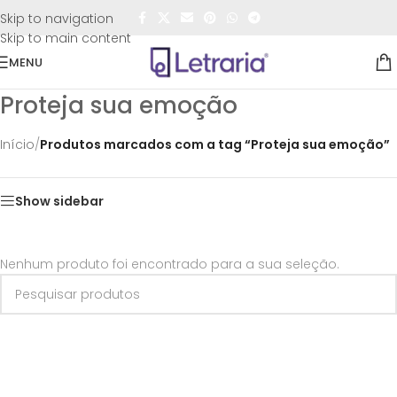
FRETE GRÁTIS
para todo o Brasil nas compras
acima de
Skip to navigation
R$50,00
Skip to main content
MENU
Proteja sua emoção
Início
/
Produtos marcados com a tag “Proteja sua emoção”
Show sidebar
Nenhum produto foi encontrado para a sua seleção.