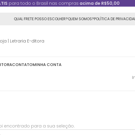
ÁTIS
para todo o Brasil nas compras
acima de R$50,00
QUAL FRETE POSSO ESCOLHER?
QUEM SOMOS?
POLÍTICA DE PRIVACIDA
DITORA
CONTATO
MINHA CONTA
I
i encontrado para a sua seleção.