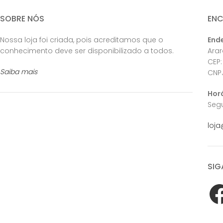
SOBRE NÓS
EN
Nossa loja foi criada, pois acreditamos que o
End
conhecimento deve ser disponibilizado a todos.
Ara
CEP:
Saiba mais
CNPJ
Hor
Segu
loja
SIG