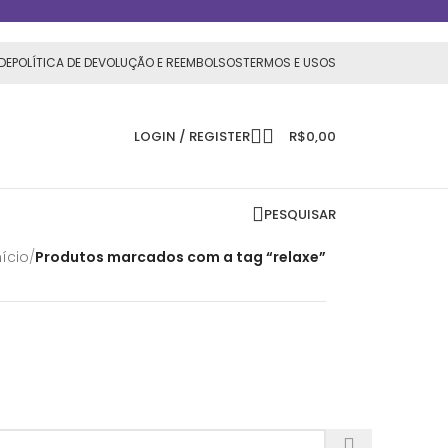
DE
POLÍTICA DE DEVOLUÇÃO E REEMBOLSOS
TERMOS E USOS
LOGIN / REGISTER
R$
0,00
PESQUISAR
nício
/
Produtos marcados com a tag “relaxe”