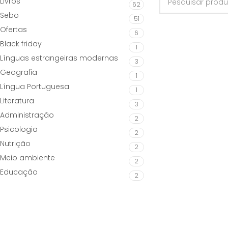
Livros
62
Sebo
51
Ofertas
6
Black friday
1
Línguas estrangeiras modernas
3
Geografia
1
Língua Portuguesa
1
Literatura
3
Administração
2
Psicologia
2
Nutrição
2
Meio ambiente
2
Educação
2