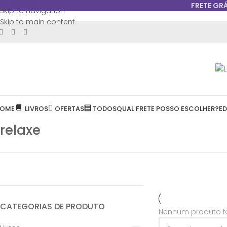
FRETE GR
Skip to navigation
Skip to main content
OME
LIVROS
OFERTAS
TODOS
QUAL FRETE POSSO ESCOLHER?
E
relaxe
CATEGORIAS DE PRODUTO
Nenhum produto fo