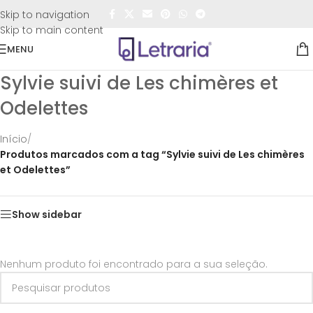
FRETE GRÁTIS
para todo o Brasil nas compras
acima de
Skip to navigation
R$50,00
Skip to main content
MENU
Sylvie suivi de Les chimères et
Odelettes
Início
/
Produtos marcados com a tag “Sylvie suivi de Les chimères
et Odelettes”
Show sidebar
Nenhum produto foi encontrado para a sua seleção.