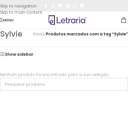
FRETE GRÁTIS
para todo o Brasil nas compras
acima de
Skip to navigation
R$50,00
Skip to main content
MENU
Sylvie
Início
/
Produtos marcados com a tag “Sylvie”
Show sidebar
Nenhum produto foi encontrado para a sua seleção.