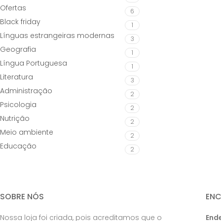
Ofertas
6
Black friday
1
Línguas estrangeiras modernas
3
Geografia
1
Língua Portuguesa
1
Literatura
3
Administração
2
Psicologia
2
Nutrição
2
Meio ambiente
2
Educação
2
SOBRE NÓS
EN
Nossa loja foi criada, pois acreditamos que o
End