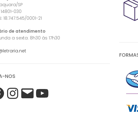
raquara/SP
 14801-030
: 18.747.545/0001-21
ário de atendimento
nda a sexta: 8h30 às 17h30
@letraria.net
FORMAS
A-NOS