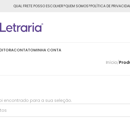
ÁTIS
para todo o Brasil nas compras
acima de R$50,00
QUAL FRETE POSSO ESCOLHER?
QUEM SOMOS?
POLÍTICA DE PRIVACIDA
DITORA
CONTATO
MINHA CONTA
Início
/
Prod
i encontrado para a sua seleção.