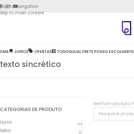
FRETE GR
Skip to navigation
Skip to main content
OME
LIVROS
OFERTAS
TODOS
QUAL FRETE POSSO ESCOLHER?
E
texto sincrético
Nenhum produto fo
CATEGORIAS DE PRODUTO
Livros
64
Sebo
51