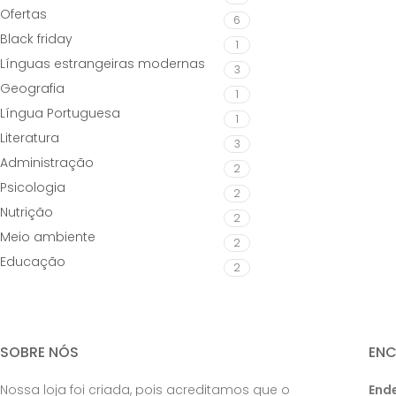
Ofertas
6
Black friday
1
Línguas estrangeiras modernas
3
Geografia
1
Língua Portuguesa
1
Literatura
3
Administração
2
Psicologia
2
Nutrição
2
Meio ambiente
2
Educação
2
SOBRE NÓS
EN
Nossa loja foi criada, pois acreditamos que o
End