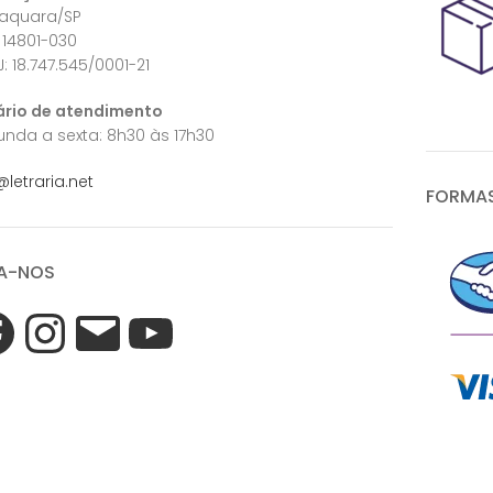
raquara/SP
 14801-030
: 18.747.545/0001-21
ário de atendimento
nda a sexta: 8h30 às 17h30
@letraria.net
FORMAS
A-NOS