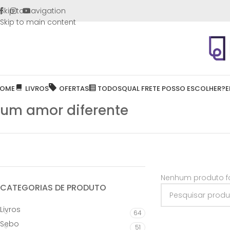
FRETE GR
Skip to navigation
Skip to main content
OME
LIVROS
OFERTAS
TODOS
QUAL FRETE POSSO ESCOLHER?
E
um amor diferente
Nenhum produto fo
CATEGORIAS DE PRODUTO
Livros
64
Sebo
51