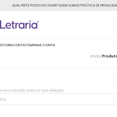
ÁTIS
para todo o Brasil nas compras
acima de R$50,00
QUAL FRETE POSSO ESCOLHER?
QUEM SOMOS?
POLÍTICA DE PRIVACIDA
DITORA
CONTATO
MINHA CONTA
Início
/
Produt
i encontrado para a sua seleção.