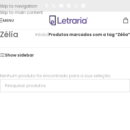
FRETE GRÁTIS
para todo o Brasil nas compras
acima de
Skip to navigation
R$50,00
Skip to main content
MENU
Zélia
Início
/
Produtos marcados com a tag “Zélia”
Show sidebar
Nenhum produto foi encontrado para a sua seleção.