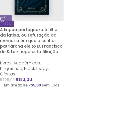
-60%
A lingua portugueza é filha
da latina, ou refutação da
memoria em que o senhor
patriarcha eleito D. Francisco
de S. Luiz nega esta filiação
Livros
,
Acadêmicos
,
Linguística
,
Black friday
,
Ofertas
R$
10,00
R$
25,00
Em até 2x de
R$
5,00
sem juros