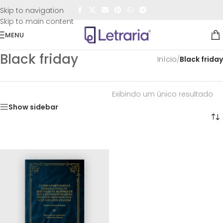
FRETE GRÁTIS
para todo o Brasil nas compras
acima de
Skip to navigation
R$50,00
Skip to main content
MENU
Black friday
Início
/
Black friday
Exibindo um único resultado
Show sidebar