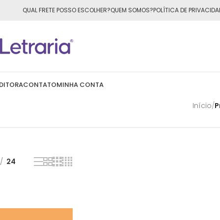
ÁTIS
para todo o Brasil nas compras
acima de R$50,00
QUAL FRETE POSSO ESCOLHER?
QUEM SOMOS?
POLÍTICA DE PRIVACIDA
DITORA
CONTATO
MINHA CONTA
Início
/
P
24