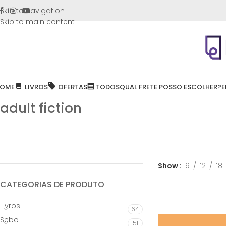
FRETE GR
Skip to navigation
Skip to main content
OME
LIVROS
OFERTAS
TODOS
QUAL FRETE POSSO ESCOLHER?
E
adult fiction
Show
9
12
18
CATEGORIAS DE PRODUTO
Livros
64
Sebo
51