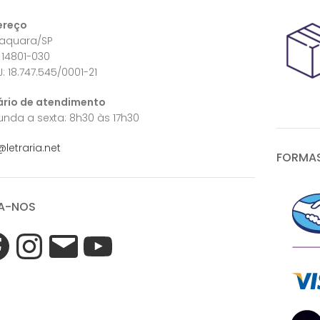
ereço
raquara/SP
 14801-030
: 18.747.545/0001-21
ário de atendimento
nda a sexta: 8h30 às 17h30
@letraria.net
FORMAS
A-NOS