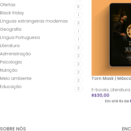
Ofertas
6
Black friday
1
Línguas estrangeiras modernas
3
Geografia
1
Língua Portuguesa
1
Literatura
3
Administração
2
Psicologia
2
Nutrição
2
Meio ambiente
Torn Mask | Másc
2
Educação
2
E-books
,
Literatura
R$
30,00
Em até 6x de
SOBRE NÓS
EN