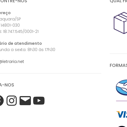
CONTRE-NOS
QUAL F
ereço
raquara/SP
 14801-030
: 18.747.545/0001-21
ário de atendimento
nda a sexta: 8h30 às 17h30
@letraria.net
FORMAS
A-NOS