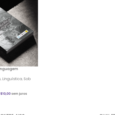
linguagem
s
,
Linguística
,
Sob
R$
10,00
sem juros