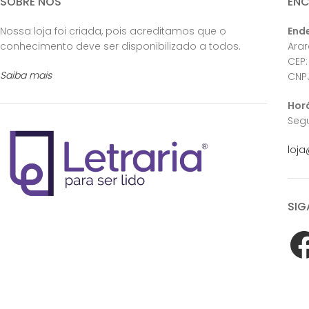
SOBRE NÓS
EN
Nossa loja foi criada, pois acreditamos que o
End
conhecimento deve ser disponibilizado a todos.
Ara
CEP:
Saiba mais
CNPJ
Hor
Segu
loja
SIG