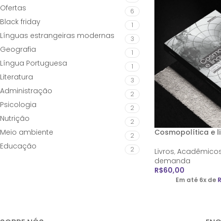
Ofertas
6
Black friday
1
Línguas estrangeiras modernas
3
Geografia
1
Língua Portuguesa
1
Literatura
3
Administração
2
Psicologia
2
Nutrição
2
Meio ambiente
Cosmopolítica e 
2
Educação
2
Livros
,
Acadêmico
demanda
R$
60,00
Em até 6x de