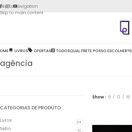
FRETE GR
Skip to navigation
Skip to main content
OME
LIVROS
OFERTAS
TODOS
QUAL FRETE POSSO ESCOLHER?
E
agência
Show
9
12
18
CATEGORIAS DE PRODUTO
Livros
64
Sebo
51