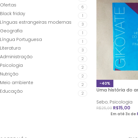
Ofertas
6
Black friday
1
Línguas estrangeiras modernas
3
Geografia
1
Língua Portuguesa
1
Literatura
3
Administração
2
Psicologia
2
Nutrição
2
Meio ambiente
-40%
2
Uma história do am
Educação
2
Sebo
,
Psicologia
R$
15,00
R$
25,00
Em até 3x de