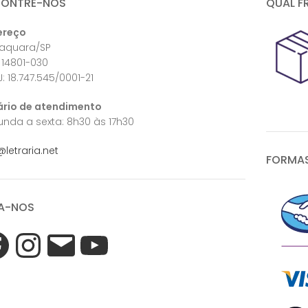
CONTRE-NOS
QUAL F
ereço
raquara/SP
 14801-030
: 18.747.545/0001-21
ário de atendimento
nda a sexta: 8h30 às 17h30
@letraria.net
FORMAS
A-NOS