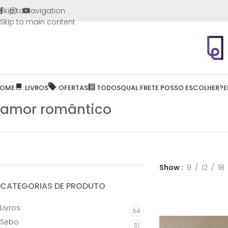
FRETE GR
Skip to navigation
Skip to main content
OME
LIVROS
OFERTAS
TODOS
QUAL FRETE POSSO ESCOLHER?
E
amor romântico
Show
9
12
18
CATEGORIAS DE PRODUTO
Livros
64
Sebo
51