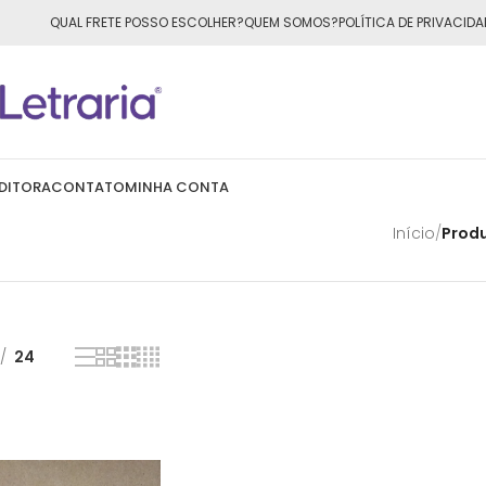
ÁTIS
para todo o Brasil nas compras
acima de R$50,00
QUAL FRETE POSSO ESCOLHER?
QUEM SOMOS?
POLÍTICA DE PRIVACIDA
DITORA
CONTATO
MINHA CONTA
Início
/
Prod
24