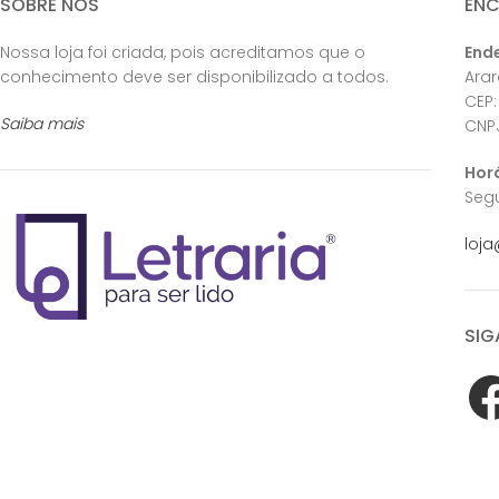
SOBRE NÓS
EN
Nossa loja foi criada, pois acreditamos que o
End
conhecimento deve ser disponibilizado a todos.
Ara
CEP:
Saiba mais
CNPJ
Hor
Segu
loja
SIG