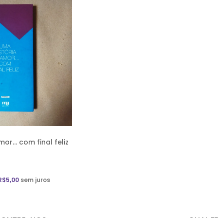
or… com final feliz
R$
5,00
sem juros