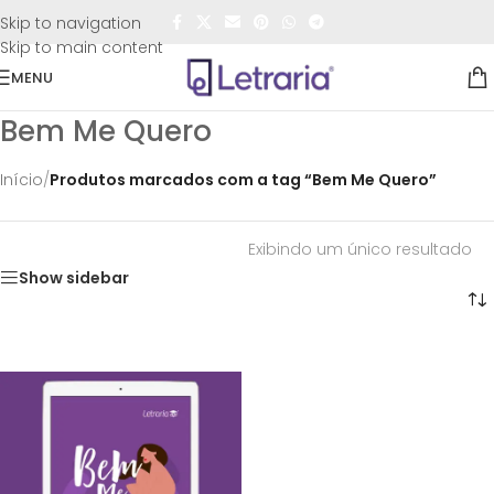
FRETE GRÁTIS
para todo o Brasil nas compras
acima de
Skip to navigation
R$50,00
Skip to main content
MENU
Bem Me Quero
Início
/
Produtos marcados com a tag “Bem Me Quero”
Exibindo um único resultado
Show sidebar