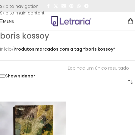
FRETE GRÁTIS
para todo o Brasil nas compras
acima de
Skip to navigation
R$50,00
Skip to main content
MENU
boris kossoy
Início
/
Produtos marcados com a tag “boris kossoy”
Exibindo um único resultado
Show sidebar