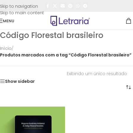
FRETE GRÁTIS
para todo o Brasil nas compras
acima de
Skip to navigation
R$50,00
Skip to main content
MENU
Código Florestal brasileiro
Início
/
Produtos marcados com a tag “Código Florestal brasileiro”
Exibindo um único resultado
Show sidebar