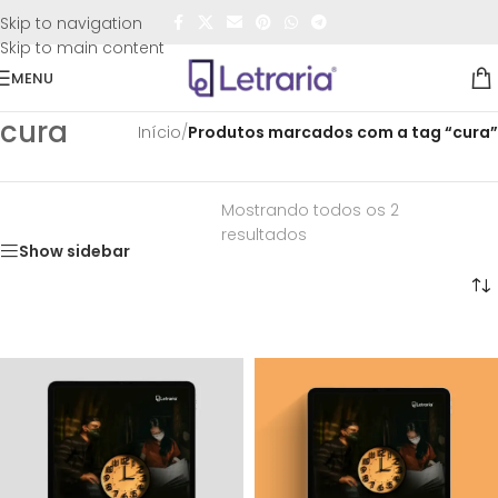
FRETE GRÁTIS
para todo o Brasil nas compras
acima de
Skip to navigation
R$50,00
Skip to main content
MENU
cura
Início
/
Produtos marcados com a tag “cura”
Mostrando todos os 2
resultados
Show sidebar