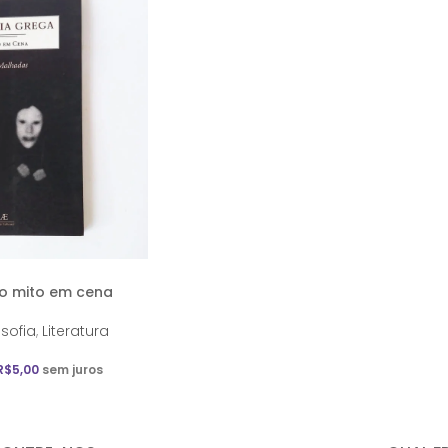
 o mito em cena
osofia
,
Literatura
R$
5,00
sem juros