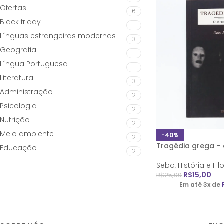
Ofertas
6
Black friday
1
Línguas estrangeiras modernas
3
Geografia
1
Língua Portuguesa
1
Literatura
3
Administração
2
Psicologia
2
Nutrição
2
Meio ambiente
-40%
2
Tragédia grega –
Educação
2
Sebo
,
História e Fil
R$
15,00
R$
25,00
Em até 3x de