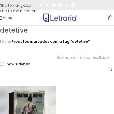
FRETE GRÁTIS
para todo o Brasil nas compras
acima de
Skip to navigation
R$50,00
Skip to main content
MENU
detetive
Início
/
Produtos marcados com a tag “detetive”
Exibindo um único resultado
Show sidebar