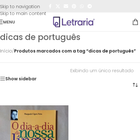
FRETE GRÁTIS
para todo o Brasil nas compras
acima de
Skip to navigation
R$50,00
Skip to main content
MENU
dicas de português
Início
/
Produtos marcados com a tag “dicas de português”
Exibindo um único resultado
Show sidebar