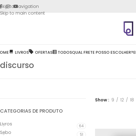
FRETE GR
Skip to navigation
Skip to main content
OME
LIVROS
OFERTAS
TODOS
QUAL FRETE POSSO ESCOLHER?
E
discurso
Show
9
12
18
CATEGORIAS DE PRODUTO
Livros
64
Sebo
51