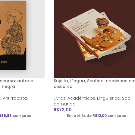
scurso: autoria
Sujeito, Língua, Sentido: caminhos e
a negra
discurso
s
,
Antirracista
,
Livros
,
Acadêmicos
,
Linguística
,
Sob
demanda
R$
72,00
R$
5,83
sem juros
Em até 6x de
R$
12,00
sem juros