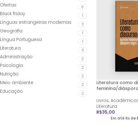
Ofertas
6
Black friday
1
Línguas estrangeiras modernas
3
Geografia
1
Língua Portuguesa
1
Literatura
3
Administração
2
Psicologia
2
Nutrição
2
Meio ambiente
Literatura como di
2
feminina/diáspor
Educação
2
Livros
,
Acadêmico
Literatura
R$
35,00
Em até 6x de