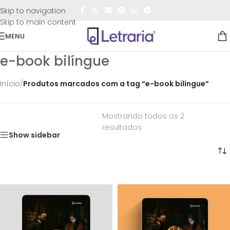
FRETE GRÁTIS
para todo o Brasil nas compras
acima de
Skip to navigation
R$50,00
Skip to main content
MENU
e-book bilíngue
Início
/
Produtos marcados com a tag “e-book bilíngue”
Mostrando todos os 2
resultados
Show sidebar