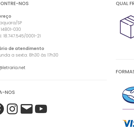
CONTRE-NOS
QUAL F
ereço
raquara/SP
 14801-030
: 18.747.545/0001-21
ário de atendimento
nda a sexta: 8h30 às 17h30
@letraria.net
FORMAS
A-NOS