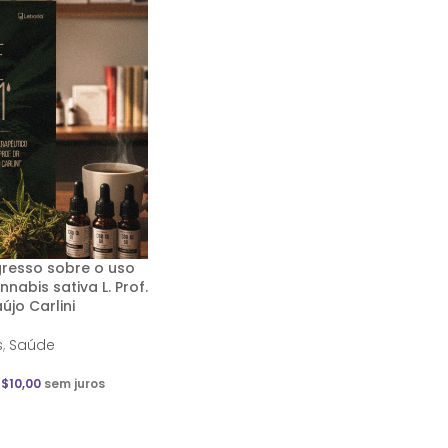
esso sobre o uso
nnabis sativa
L. Prof.
aújo Carlini
s
,
Saúde
R$
10,00
sem juros