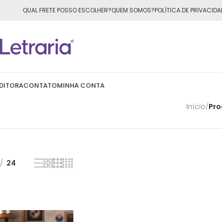
ÁTIS
para todo o Brasil nas compras
acima de R$50,00
QUAL FRETE POSSO ESCOLHER?
QUEM SOMOS?
POLÍTICA DE PRIVACIDA
DITORA
CONTATO
MINHA CONTA
Início
/
Pro
24