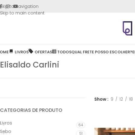
FRETE GR
Skip to navigation
Skip to main content
OME
LIVROS
OFERTAS
TODOS
QUAL FRETE POSSO ESCOLHER?
E
Elisaldo Carlini
Show
9
12
18
CATEGORIAS DE PRODUTO
Livros
64
Sebo
51