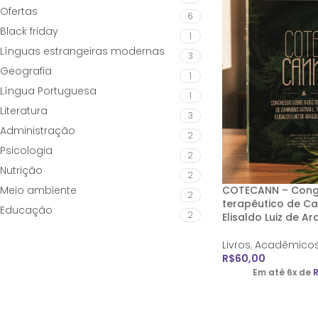
Ofertas
6
Black friday
1
Línguas estrangeiras modernas
3
Geografia
1
Língua Portuguesa
1
Literatura
3
Administração
2
Psicologia
2
Nutrição
2
Meio ambiente
COTECANN – Congr
2
terapêutico de
Ca
Educação
2
Elisaldo Luiz de Ar
Livros
,
Acadêmico
R$
60,00
Em até 6x de