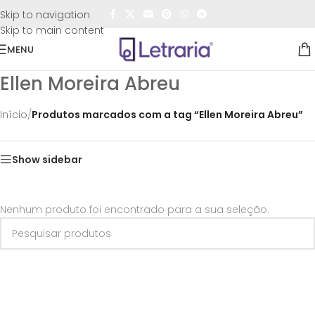
FRETE GRÁTIS
para todo o Brasil nas compras
acima de
Skip to navigation
R$50,00
Skip to main content
MENU
Ellen Moreira Abreu
Início
/
Produtos marcados com a tag “Ellen Moreira Abreu”
Show sidebar
Nenhum produto foi encontrado para a sua seleção.